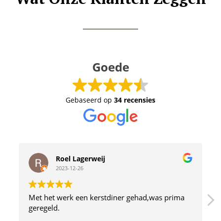
Goede
Gebaseerd op
34 recensies
bert kraan
2023-02-10
 prima
Leuke avond gehad met de collega's