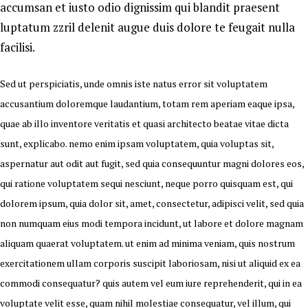
accumsan et iusto odio dignissim qui blandit praesent
luptatum zzril delenit augue duis dolore te feugait nulla
facilisi.
Sed ut perspiciatis, unde omnis iste natus error sit voluptatem
accusantium doloremque laudantium, totam rem aperiam eaque ipsa,
quae ab illo inventore veritatis et quasi architecto beatae vitae dicta
sunt, explicabo. nemo enim ipsam voluptatem, quia voluptas sit,
aspernatur aut odit aut fugit, sed quia consequuntur magni dolores eos,
qui ratione voluptatem sequi nesciunt, neque porro quisquam est, qui
dolorem ipsum, quia dolor sit, amet, consectetur, adipisci velit, sed quia
non numquam eius modi tempora incidunt, ut labore et dolore magnam
aliquam quaerat voluptatem. ut enim ad minima veniam, quis nostrum
exercitationem ullam corporis suscipit laboriosam, nisi ut aliquid ex ea
commodi consequatur? quis autem vel eum iure reprehenderit, qui in ea
voluptate velit esse, quam nihil molestiae consequatur, vel illum, qui