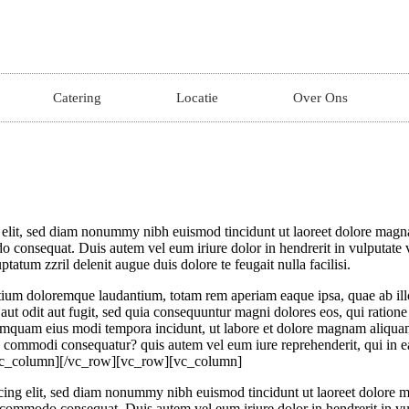
Catering
Locatie
Over Ons
 elit, sed diam nonummy nibh euismod tincidunt ut laoreet dolore magn
o consequat. Duis autem vel eum iriure dolor in hendrerit in vulputate ve
tatum zzril delenit augue duis dolore te feugait nulla facilisi.
tium doloremque laudantium, totam rem aperiam eaque ipsa, quae ab illo i
aut odit aut fugit, sed quia consequuntur magni dolores eos, qui ratio
on numquam eius modi tempora incidunt, ut labore et dolore magnam aliq
ea commodi consequatur? quis autem vel eum iure reprehenderit, qui in ea
[/vc_column][/vc_row][vc_row][vc_column]
 elit, sed diam nonummy nibh euismod tincidunt ut laoreet dolore ma
ea commodo consequat. Duis autem vel eum iriure dolor in hendrerit in vul