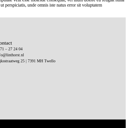
 ut perspiciatis, unde omnis iste natus error sit voluptatem
ontact
71 – 27 24 04
fo@linthorst.nl
jksstraatweg 25 | 7391 MH Twello