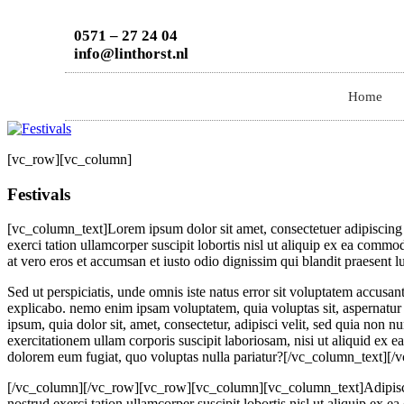
0571 – 27 24 04
info@linthorst.nl
Home
[vc_row][vc_column]
Festivals
[vc_column_text]Lorem ipsum dolor sit amet, consectetuer adipiscing
exerci tation ullamcorper suscipit lobortis nisl ut aliquip ex ea commod
at vero eros et accumsan et iusto odio dignissim qui blandit praesent lup
Sed ut perspiciatis, unde omnis iste natus error sit voluptatem accusan
explicabo. nemo enim ipsam voluptatem, quia voluptas sit, aspernatur 
ipsum, quia dolor sit, amet, consectetur, adipisci velit, sed quia n
exercitationem ullam corporis suscipit laboriosam, nisi ut aliquid ex 
dolorem eum fugiat, quo voluptas nulla pariatur?[/vc_column_text]
[/vc_column][/vc_row][vc_row][vc_column][vc_column_text]Adipiscing
nostrud exerci tation ullamcorper suscipit lobortis nisl ut aliquip ex 