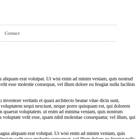
Contact
a aliquam erat volutpat. Ut wisi enim ad minim veniam, quis nostrud
lit esse molestie consequat, vel illum dolore eu feugiat nulla facilisis
nventore veritatis et quasi architecto beatae vitae dicta sunt,
ne voluptatem sequi nesciunt, neque porro quisquam est, qui dolorem
uam quaerat voluptatem. ut enim ad minima veniam, quis nostrum
 voluptate velit esse, quam nihil molestiae consequatur, vel illum, qui
gna aliquam erat volutpat. Ut wisi enim ad minim veniam, quis
putate velit esse molestie consequat, vel illum dolore eu feugiat nulla