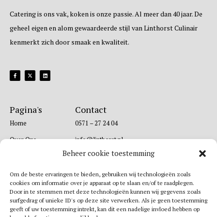
Catering is ons vak, koken is onze passie. Al meer dan 40 jaar. De
geheel eigen en alom gewaardeerde stijl van Linthorst Culinair
kenmerkt zich door smaak en kwaliteit.
Pagina's
Contact
Home
0571 – 27 24 04
Over Ons
info@linthorst.nl
Beheer cookie toestemming
Kookworkshops
Rijksstraatweg 25 |
7391 MH Twello
Zakelijk
Om de beste ervaringen te bieden, gebruiken wij technologieën zoals
cookies om informatie over je apparaat op te slaan en/of te raadplegen.
Catering
Door in te stemmen met deze technologieën kunnen wij gegevens zoals
surfgedrag of unieke ID's op deze site verwerken. Als je geen toestemming
Locatie
geeft of uw toestemming intrekt, kan dit een nadelige invloed hebben op