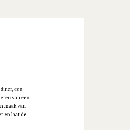
 diner, een
nieten van een
 en maak van
t en laat de